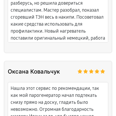
разберусь, но решила довериться
специалистам. Мастер разобрал, показал
сгоревший ТЭН весь в накипи. Посоветовал
какие средства использовать для
профилактики. Новый нагреватель
поставили оригинальный немецкий, работа
заняла четыре дня. Забрала машину,
попросила проверить при мне - включили
режим на 60 градусов, вода действительно
горячая. Дали чек и гарантийный талон.
Оксана Ковальчук
Приятно работать с адекватными людьми.
Нашла этот сервис по рекомендации, так
как мой парогенератор начал подтекать
снизу прямо на доску, гладить было
невозможно. Огромная благодарность