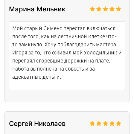
полная дезинфекция системы дренажа.
Марина Мельник
Понравилось, что мастера не торопились,
всё делали вдумчиво и проверяли каждый
узел. После завершения работ
Мой старый Сименс перестал включаться
предоставили подробный отчет о
после того, как на лестничной клетке что-
замененных деталях и дали советы, как
то замкнуло. Хочу поблагодарить мастера
часто нужно проводить профилактику
Игоря за то, что оживил мой холодильник и
такого оборудования.
перепаял сгоревшие дорожки на плате.
Работа выполнена на совесть и за
адекватные деньги.
Сергей Николаев