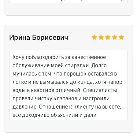
нагрузкой. Подсказал, как правильно
использовать посуду для индукции и
чистить стеклокерамику. Цены адекватные,
без навязывания лишнего, гарантия 12
Ирина Борисевич
месяцев. Теперь панель греет стабильно и
быстро. Обязательно сохраню контакты!
Хочу поблагодарить за качественное
обслуживание моей стиралки. Долго
мучилась с тем, что порошок оставался в
лотке и не вымывался до конца, хотя напор
воды в квартире отличный. Специалисты
провели чистку клапанов и настроили
давление. Отношение к клиенту на высоте,
всё доходчиво объяснили и дали
рекомендации. Теперь всё работает
идеально, белье после стирки снова пахнет