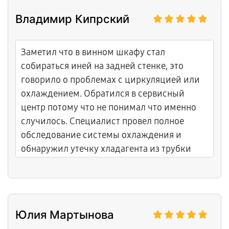
Владимир Кипрский
Заметил что в винном шкафу стал
собираться иней на задней стенке, это
говорило о проблемах с циркуляцией или
охлаждением. Обратился в сервисный
центр потому что не понимал что именно
случилось. Специалист провел полное
обследование системы охлаждения и
обнаружил утечку хладагента из трубки
конденсора. Сервисный центр заказал
комплект для герметизации, провел
вакуумирование и заправку. Всё выполнено
согласно заводским стандартам. Иней
Юлия Мартынова
больше не появляется, система работает