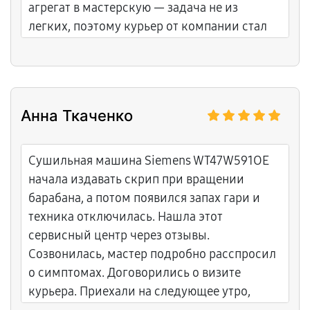
агрегат в мастерскую — задача не из
легких, поэтому курьер от компании стал
настоящим спасением. Он приехал
вовремя, помог всё отодвинуть и аккуратно
транспортировал технику. Этот сервисный
центр работает четко: после диагностики
Анна Ткаченко
мне перезвонили и объяснили, что
проблема в блоке управления инверторным
компрессором. Цену озвучили сразу, и она
Сушильная машина Siemens WT47W591OE
не изменилась. Теперь всё работает
начала издавать скрип при вращении
идеально. Честный и понятный подход.
барабана, а потом появился запах гари и
техника отключилась. Нашла этот
сервисный центр через отзывы.
Созвонилась, мастер подробно расспросил
о симптомах. Договорились о визите
курьера. Приехали на следующее утро,