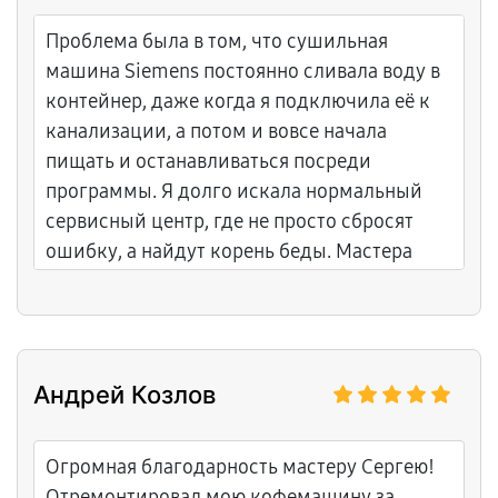
как надо. Профессиональный сервис.
Проблема была в том, что сушильная
машина Siemens постоянно сливала воду в
контейнер, даже когда я подключила её к
канализации, а потом и вовсе начала
пищать и останавливаться посреди
программы. Я долго искала нормальный
сервисный центр, где не просто сбросят
ошибку, а найдут корень беды. Мастера
здесь оказались очень толковыми: сразу
проверили сливной насос и
электромагнитный клапан. Оказалось,
попал посторонний предмет, который
Андрей Козлов
блокировал крыльчатку. Починили быстро,
почистили все патрубки и проверили
герметичность. Очень вежливое общение,
Огромная благодарность мастеру Сергею!
не навязывают лишних запчастей. Приятно,
Отремонтировал мою кофемашину за