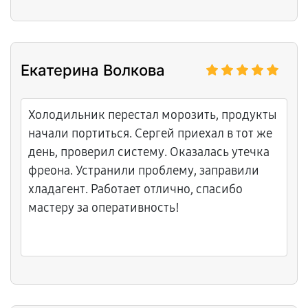
забрали машину на ремонт. Позвонили
через шесть дней, объяснили что сгорел
двигатель и износились ролики барабана.
Все заменили на оригинальные запчасти.
Екатерина Волкова
Курьер привез сушилку обратно, помог
установить и запустили тестовый режим.
Никаких посторонних звуков, нагрев
Холодильник перестал морозить, продукты
работает стабильно. Выдали чек, гарантию
начали портиться. Сергей приехал в тот же
и рекомендации по уходу за техникой.
день, проверил систему. Оказалась утечка
Мастера компетентные, работу выполнили
фреона. Устранили проблему, заправили
качественно.
хладагент. Работает отлично, спасибо
мастеру за оперативность!