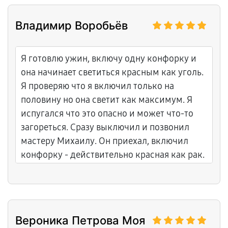
Владимир Воробьёв
Я готовлю ужин, включу одну конфорку и
она начинает светиться красным как уголь.
Я проверяю что я включил только на
половину но она светит как максимум. Я
испугался что это опасно и может что-то
загореться. Сразу выключил и позвонил
мастеру Михаилу. Он приехал, включил
конфорку - действительно красная как рак.
Михаил сказал что реле конфорки
заклинило и подаёт полное напряжение
вместо регулировки. Это ОПАСНО потому
что может быть пожар. Заменил реле на
Вероника Петрова Моя
новое. Теперь конфорка регулируется