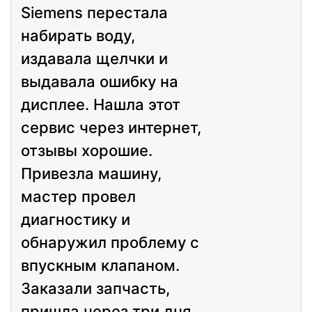
Siemens перестала
нормально. Спасибо что быстро справился!
набирать воду,
издавала щелчки и
выдавала ошибку на
дисплее. Нашла этот
сервис через интернет,
отзывы хорошие.
Привезла машину,
мастер провел
диагностику и
обнаружил проблему с
впускным клапаном.
Заказали запчасть,
пришла через три дня.