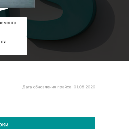
ремонта
нта
Дата обновления прайса:
01.08.2026
оки