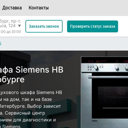
Доставка
Контакты
ург, пр-т.
ьса, 124
▼
Проверить статус заказа
Заказать звонок
:00 до 20:00
5
афа Siemens HB
рбурге
ухового шкафа Siemens HB
 на дом, так и на базе
Петербурге. Выбор зависит
а. Сервисный центр
нием для диагностики и
 Siemens.