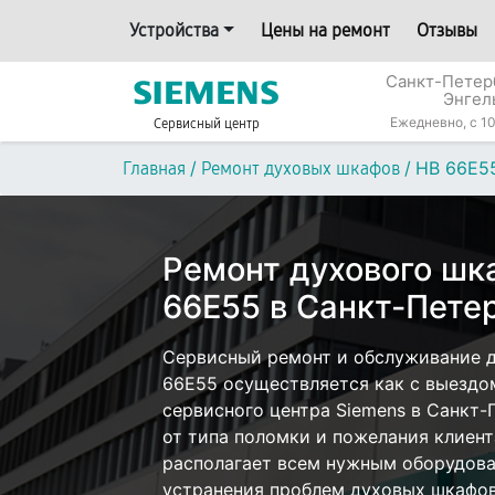
Устройства
Цены на ремонт
Отзывы
Санкт-Петерб
Энгел
Ежедневно, с 10
Сервисный центр
/
/
HB 66E5
Главная
Ремонт духовых шкафов
Ремонт духового шк
66E55 в Санкт-Пете
Сервисный ремонт и обслуживание д
66E55 осуществляется как с выездом
сервисного центра Siemens в Санкт-
от типа поломки и пожелания клиент
располагает всем нужным оборудова
устранения проблем духовых шкафов