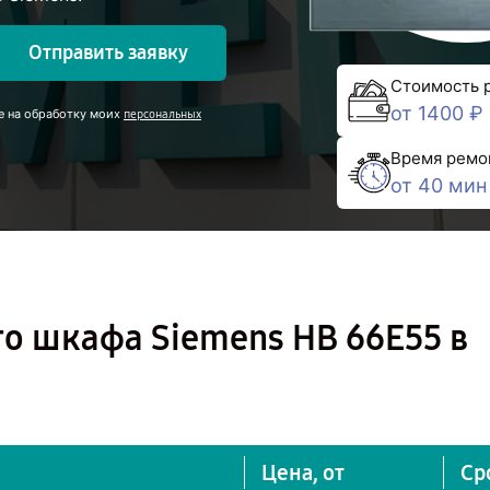
Отправить заявку
Стоимость 
от 1400 ₽
е на обработку моих
персональных
Время ремо
от 40 мин
о шкафа Siemens HB 66E55 в
Цена, от
Ср