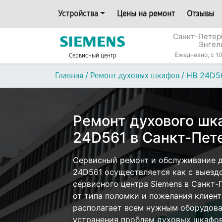
Устройства
Цены на ремонт
Отзывы
Санкт-Петерб
Энгел
Ежедневно, с 10
Сервисный центр
/
/
HB 24D5
Главная
Ремонт духовых шкафов
Ремонт духового шк
24D561 в Санкт-Пет
Сервисный ремонт и обслуживание д
24D561 осуществляется как с выездо
сервисного центра Siemens в Санкт-
от типа поломки и пожелания клиент
располагает всем нужным оборудова
устранения проблем духовых шкафов