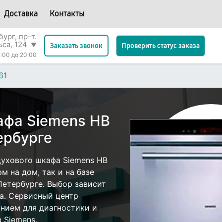
Доставка
Контакты
ург, пр-т.
ьса, 124
▼
Проверить статус заказа
Заказать звонок
:00 до 20:00
61
афа Siemens HB
ербурге
ухового шкафа Siemens HB
м на дом, так и на базе
Петербурге. Выбор зависит
а. Сервисный центр
нием для диагностики и
 Siemens.