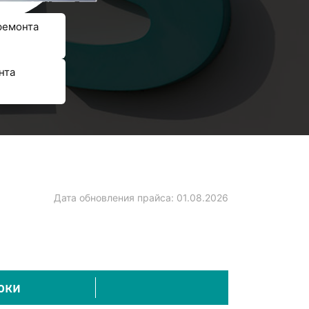
ремонта
нта
Дата обновления прайса:
01.08.2026
оки