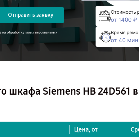
Стоимость 
Отправить заявку
от 1400 ₽
Время ремо
е на обработку моих
персональных
от 40 мин
о шкафа Siemens HB 24D561 в
Цена, от
Ср